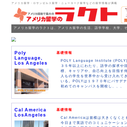
アメリカ留学・ロサンゼルス留学・ニューヨーク留学などの留学情報が満載
アメリカ留学のラクトは、アメリカ留学の生活、語学学校、大学、
Poly
基礎情報
Language,
POLY Language Institute (POLY
Los Angeles
３５年以上にわたり、語学の探求や
標、キャリアや、自己向上を目指す
人もの学生を世界中から受け入れて
いる。POLYは１９７０年にパサデ
初めてのキャンパスを開校し、、、
Cal America
基礎情報
LosAngeles
Cal Americaは規模は大きくなくと
今日まで英語でのコミュニケーショ