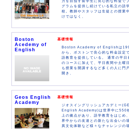
力を目指す留学生に良心的な料金で
グラムを提供し続けている私立の語
校。教師やスタッフは生徒との授業
けではなく、
Boston
基礎情報
Acedemy of
Boston Academy of Englishは1
English
から、ボストンで良心的な料金設定
語教育を提供している。 通常の平日
のコースに加えて、平日夜間や土曜
も授業を開講するなど多くの人に門
開き、
Geos English
基礎情報
Academy
ジオスイングリッシュアカデミー(GE
English Academy)は世界中に55
上の拠点があり、語学教育をはじめ
界中からの友達との新たな出会いの
異文化体験など様々なチャレンジの