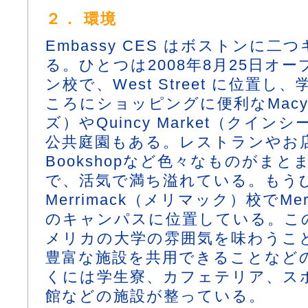
２． 環境
Embassy CES はボストンに
る。ひとつは2008年8月25日オ
ン校で、West Street に位置
ころにショッピングに便利なMacy
ズ）やQuincy Market（クイ
公共庭園もある。レストランやお店、有
Bookshopなど色々なものがま
で、活気で満ち溢れている。もう
Merrimack（メリマック）校でMerrim
のキャンパスに位置している。こ
メリカの大学の雰囲気を味わうこ
豊富な施設を共用できることなど
くには学生寮、カフェテリア、ス
館などの施設が整っている。