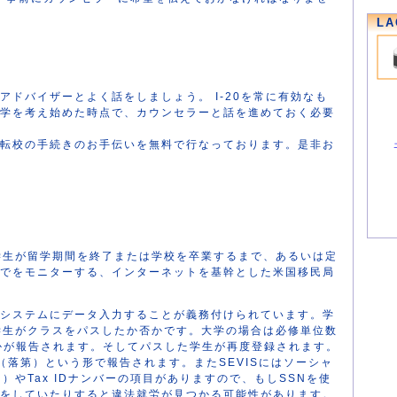
LA
アドバイザーとよく話をしましょう。 I-20を常に有効なも
学を考え始めた時点で、カウンセラーと話を進めておく必要
転校の手続きのお手伝いを無料で行なっております。是非お
る学生が留学期間を終了または学校を卒業するまで、あるいは定
でをモニターする、インターネットを基幹とした米国移民局
システムにデータ入力することが義務付けられています。学
、学生がクラスをパスしたか否かです。大学の場合は必修単位数
かが報告されます。そしてパスした学生が再度登録されます。
ut（落第）という形で報告されます。またSEVISにはソーシャ
）やTax IDナンバーの項目がありますので、もしSSNを使
をしていたりすると違法就労が見つかる可能性があります。