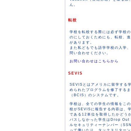
ん。
転校
学校を転校する際には必ず学校の
のにしておくためにも、転校、進
があります。
また私どもでも語学学校の入学、
問い合わせください。
お問い合わせはこちらから
SEVIS
SEVISとはアメリカに留学す
められたプログラムを修了するま
（BCIS）のシステムです。
学校は、全ての学生の情報をこの
校がSEVISに報告する内容は
である12単位を取得したかどう
パスしなかった学生はDrop O
ルセキュリティーナンバー（SSN
って働いたり、タックスリターン