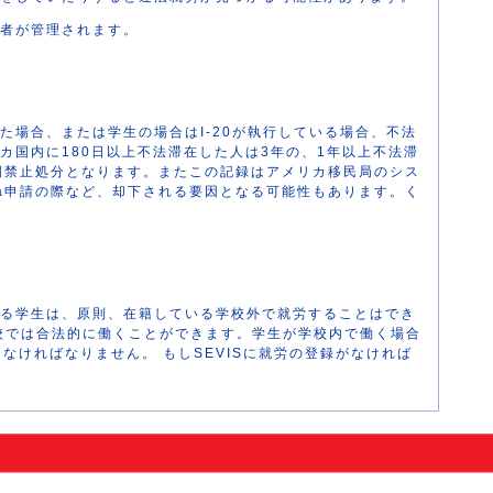
者が管理されます。
した場合、または学生の場合はI-20が執行している場合、不法
カ国内に180日以上不法滞在した人は3年の、1年以上不法滞
国禁止処分となります。またこの記録はアメリカ移民局のシス
sa申請の際など、却下される要因となる可能性もあります。く
る学生は、原則、在籍している学校外で就労することはでき
校では合法的に働くことができます。学生が学校内で働く場合
しなければなりません。 もしSEVISに就労の登録がなければ