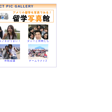
CT PIC GALLERY
エノキがうまい！
ダニーと仲間たち
作戦会議
チームラクト2