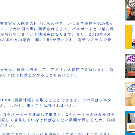
審査官が入国者のビザにあわせて、いつまで滞在を認めるか
す。アメリカ出国の際に回収されるまで、パスポートと一緒に保
限が切れてしまうと不法滞在になります。また、2013年4月
以降入国の方の場合、順にI-94が廃止され、電子システムで管
ません。日本に帰国して、アメリカ大使館で更新します。新
もしくはそれ以上かかることもあります。
ation（長期休暇）を取ることができます。その間はフルタ
ん。 しかし、働くことは許されません。
、3クオーターを連続して取ると、1クオーターの休みを取る
連続して履修していなければならない期間が異なるため、詳細
ださい。
る際、事前にカウンセラーに希望を伝えておかなければなりませ