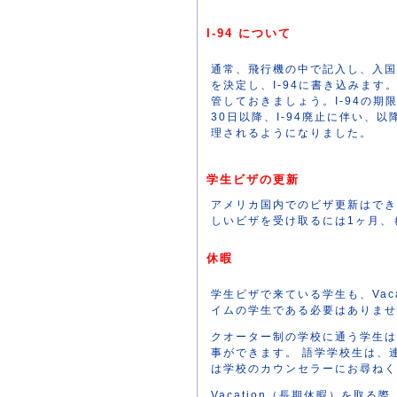
I-94 について
通常、飛行機の中で記入し、入国
を決定し、I-94に書き込みま
管しておきましょう。I-94の期
30日以降、I-94廃止に伴い、
理されるようになりました。
学生ビザの更新
アメリカ国内でのビザ更新はでき
しいビザを受け取るには1ヶ月、
休暇
学生ビザで来ている学生も、Vac
イムの学生である必要はありませ
クオーター制の学校に通う学生は
事ができます。 語学学校生は、
は学校のカウンセラーにお尋ねく
Vacation（長期休暇）を取