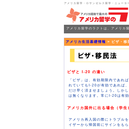
アメリカ留学・ロサンゼルス留学・ニューヨ
アメリカ留学のラクトは、アメリカ
アメリカ生活基礎情報
> ビザ・移
ビザと I-20 の違い
「ビザ」は、有効期限内であれば
れていてもI-20が有効であれ
だけ早く済ませましょう。しかし
は無くなります。常にI-20は有
アメリカ国外に出る場合（学生
アメリカ再入国の際にトラブルを
イザーから帰国前にサインをもら